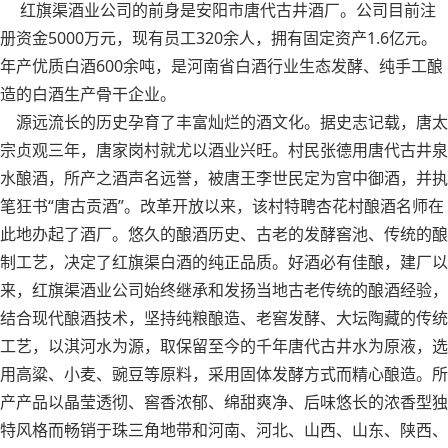
红旗渠酒业公司的前身是安阳市唐代古井酒厂。公司目前注
册资金5000万元，现有员工320余人，拥有固定资产1.6亿元。
年产优质白酒600余吨，是河南省白酒行业生态发酵、纯手工酿
造的白酒生产骨干企业。
源远流长的历史孕育了丰富灿烂的酒文化。据史志记载，唐太
宗贞观三年，唐家岗村就尤以酒业兴旺。村民张德用唐代古井泉
水酿酒，所产之酒声名远誉，被唐王李世民定为宫中御酒，并执
笔狂书“唐古贡酒”。改革开放以来，该村特聘杏花村酿酒名师在
此地办起了酒厂。悠久的酿酒历史、古老的发酵窖池、传统的酿
制工艺，决定了红旗渠白酒的纯正品质。好酒必有佳酿，建厂以
来，红旗渠酒业公司始终继承和发扬当地古老传统的酿酒经验，
结合现代酿酒技术，坚持纯粮酿造、老窖发酵、大坛陶藏的传统
工艺，以淇河水为源，取保留至今的千年唐代古井水为原液，选
用高粱、小麦、豌豆等原料，采用固体发酵方式而精心酿造。所
产产品以晶莹透彻、窖香浓郁、绵甜爽净、后味悠长的浓香型独
特风格而畅销于珠三角地带和河南、河北、山西、山东、陕西、