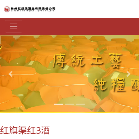
上一张
下一
红旗渠红3酒