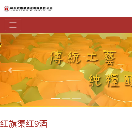
上一张
下一
红旗渠红9酒